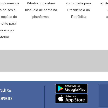
em comércios
Whatsapp relatam
confirmada para
emit
to países e
bloqueio de conta na
Presidência da
 opções de
plataforma
República
a
ento para
ileiros no
xterior
POLÍTICA
.
ESPORTES