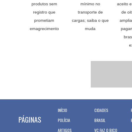
produtos sem
mínimo no
aceito 
registro que
transporte de
de oi
prometiam
cargas; saiba o que
amplia
emagrecimento
muda
pagam
bras
e
INÍCIO
CIDADES
PÁGINAS
POLÍCIA
BRASIL
ARTIGOS
VC FAZ O BICO