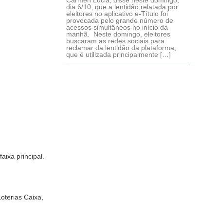
Cármen Lúcia, disse neste domingo,
dia 6/10, que a lentidão relatada por
eleitores no aplicativo e-Título foi
provocada pelo grande número de
acessos simultâneos no início da
manhã. Neste domingo, eleitores
buscaram as redes sociais para
reclamar da lentidão da plataforma,
que é utilizada principalmente […]
ixa principal.
oterias Caixa,