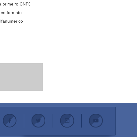
e primeiro CNPJ
em formato
lfanumérico
.
.
.
.
.
.