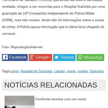
revelada, chegou a ser socorrida para o Hospital Subúrbio por uma
guarnição da 14ª Companhia Independente de Polícia Militar
(CIPM), mas não resistiu. Ainda não há informações sobre a causa
do crime. A Polícia apura informação que a vítima teria chegado do
carnaval.
Foto: Reprodução/Internet
Facebook
Google+
Tweetar
Tags:
crime
,
Hospital do Subúrbio
,
Lobato
,
morte
,
mulher
,
Subúrbio
NOTÍCIAS RELACIONADAS
Confronto termina com um morto