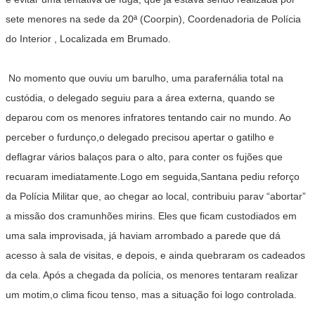
sete menores na sede da 20ª (Coorpin), Coordenadoria de Polícia
do Interior , Localizada em Brumado.
No momento que ouviu um barulho, uma parafernália total na
custódia, o delegado seguiu para a área externa, quando se
deparou com os menores infratores tentando cair no mundo. Ao
perceber o furdunço,o delegado precisou apertar o gatilho e
deflagrar vários balaços para o alto, para conter os fujões que
recuaram imediatamente.Logo em seguida,Santana pediu reforço
da Polícia Militar que, ao chegar ao local, contribuiu parav “abortar”
a missão dos cramunhões mirins. Eles que ficam custodiados em
uma sala improvisada, já haviam arrombado a parede que dá
acesso à sala de visitas, e depois, e ainda quebraram os cadeados
da cela. Após a chegada da polícia, os menores tentaram realizar
um motim,o clima ficou tenso, mas a situação foi logo controlada.