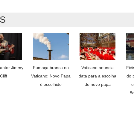
AS
antor Jimmy
Fumaça branca no
Vaticano anuncia
Fié
Cliff
Vaticano: Novo Papa
data para a escolha
do 
é escolhido
do novo papa
e
Ba