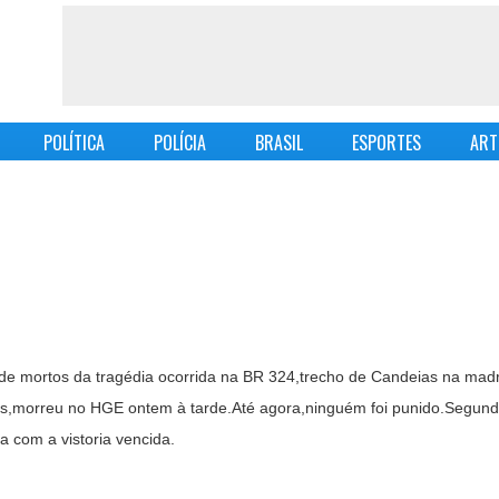
POLÍTICA
POLÍCIA
BRASIL
ESPORTES
ART
de mortos da tragédia ocorrida na BR 324,trecho de Candeias na mad
anos,morreu no HGE ontem à tarde.Até agora,ninguém foi punido.Segu
 com a vistoria vencida.