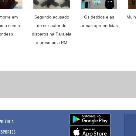
 morre em
Segundo acusado
Os detidos e as
Mulh
onto com a
de ser autor de
armas apreendidas
ondesp
disparos na Paralela
é preso pela PM
POLÍTICA
.
ESPORTES