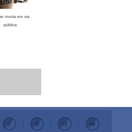
er morta em via
pública
.
.
.
.
.
.