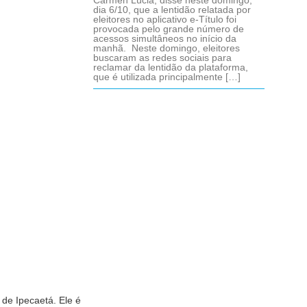
Cármen Lúcia, disse neste domingo,
dia 6/10, que a lentidão relatada por
eleitores no aplicativo e-Título foi
provocada pelo grande número de
acessos simultâneos no início da
manhã. Neste domingo, eleitores
buscaram as redes sociais para
reclamar da lentidão da plataforma,
que é utilizada principalmente […]
 de Ipecaetá. Ele é