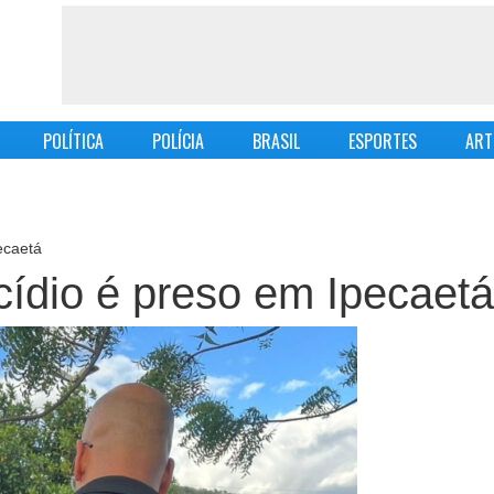
POLÍTICA
POLÍCIA
BRASIL
ESPORTES
ART
ecaetá
cídio é preso em Ipecaetá