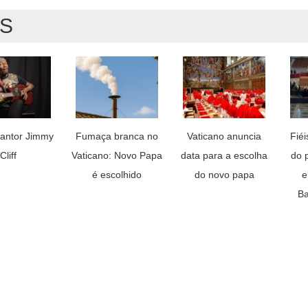
AS
antor Jimmy
Fumaça branca no
Vaticano anuncia
Fié
Cliff
Vaticano: Novo Papa
data para a escolha
do 
é escolhido
do novo papa
e
Ba