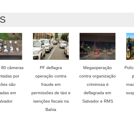
AS
 80 câmeras
PF deflagra
Megaoperação
Políc
ntadas por
operação contra
contra organização
p
ções são
fraude em
criminosa é
mac
iradas em
permissões de táxi e
deflagrada em
susp
lvador
isenções fiscais na
Salvador e RMS
Bahia