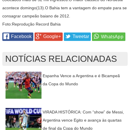
acontece domingo(13).O Bahia tem a vantagem do empate para se
consagrar campeão baiano de 2012.
Foto:Reprodução Record Bahia
Facebook
Google+
Tweetar
NOTÍCIAS RELACIONADAS
Espanha Vence a Argentina e é Bicampeã
da Copa do Mundo
VIRADA HISTÓRICA: Com “show” de Messi,
Argentina vence Egito e avança às quartas
de final da Copa do Mundo