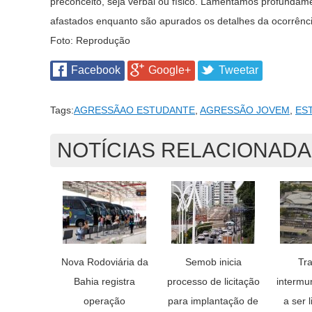
preconceito, seja verbal ou físico. Lamentamos profundam
afastados enquanto são apurados os detalhes da ocorrênci
Foto: Reprodução
Facebook
Google+
Tweetar
Tags:
AGRESSÃAO ESTUDANTE
,
AGRESSÃO JOVEM
,
ES
NOTÍCIAS RELACIONAD
Nova Rodoviária da
Semob inicia
Tr
Bahia registra
processo de licitação
intermu
operação
para implantação de
a ser 