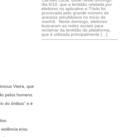
Cármen Lúcia, disse neste domingo,
dia 6/10, que a lentidão relatada por
eleitores no aplicativo e-Título foi
provocada pelo grande número de
acessos simultâneos no início da
manhã. Neste domingo, eleitores
buscaram as redes sociais para
reclamar da lentidão da plataforma,
que é utilizada principalmente […]
nicius Vieira, que
ado pelos homens.
io do ônibus” e é
idos.
violência e/ou