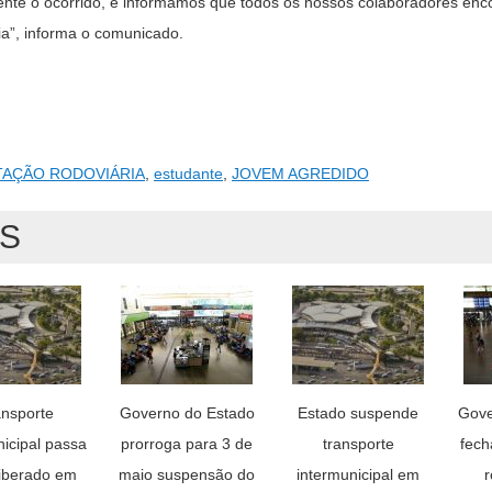
ente o ocorrido, e informamos que todos os nossos colaboradores en
a”, informa o comunicado.
TAÇÃO RODOVIÁRIA
,
estudante
,
JOVEM AGREDIDO
AS
ansporte
Governo do Estado
Estado suspende
Gove
nicipal passa
prorroga para 3 de
transporte
fech
liberado em
maio suspensão do
intermunicipal em
r