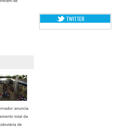
contram-se
TWITTER
rnador anuncia
amento total da
odoviária de