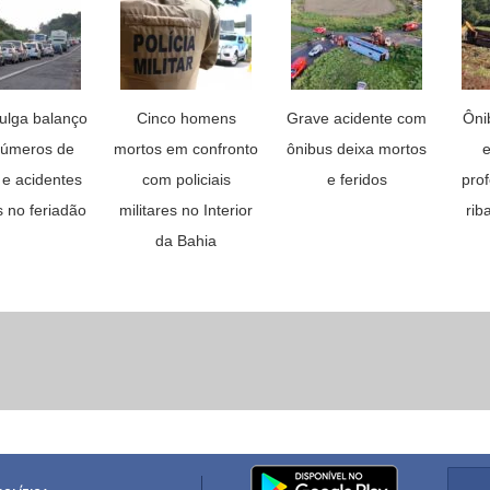
ulga balanço
Cinco homens
Grave acidente com
Ôni
úmeros de
mortos em confronto
ônibus deixa mortos
e
 e acidentes
com policiais
e feridos
pro
 no feriadão
militares no Interior
rib
da Bahia