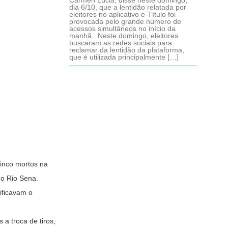
Cármen Lúcia, disse neste domingo,
dia 6/10, que a lentidão relatada por
eleitores no aplicativo e-Título foi
provocada pelo grande número de
acessos simultâneos no início da
manhã. Neste domingo, eleitores
buscaram as redes sociais para
reclamar da lentidão da plataforma,
que é utilizada principalmente […]
cinco mortos na
do Rio Sena.
ificavam o
a troca de tiros,