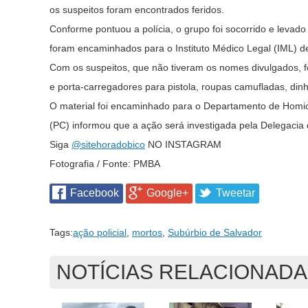
os suspeitos foram encontrados feridos.
Conforme pontuou a polícia, o grupo foi socorrido e levad
foram encaminhados para o Instituto Médico Legal (IML) d
Com os suspeitos, que não tiveram os nomes divulgados, fo
e porta-carregadores para pistola, roupas camufladas, di
O material foi encaminhado para o Departamento de Homicíd
(PC) informou que a ação será investigada pela Delegacia
Siga
@sitehoradobico
NO INSTAGRAM
Fotografia / Fonte: PMBA
Facebook
Google+
Tweetar
Tags:
ação policial
,
mortos
,
Subúrbio de Salvador
NOTÍCIAS RELACIONAD