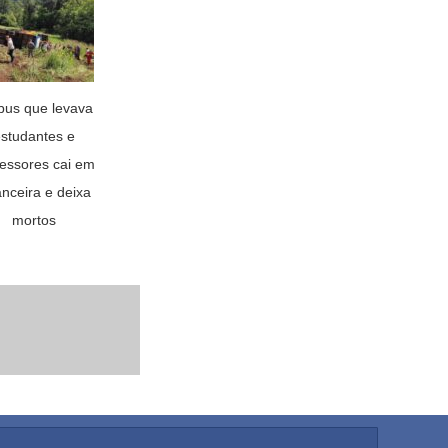
bus que levava
studantes e
fessores cai em
anceira e deixa
mortos