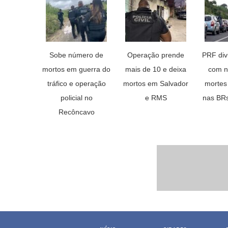
Sobe número de
Operação prende
PRF div
mortos em guerra do
mais de 10 e deixa
com n
tráfico e operação
mortos em Salvador
mortes
policial no
e RMS
nas BRs
Recôncavo