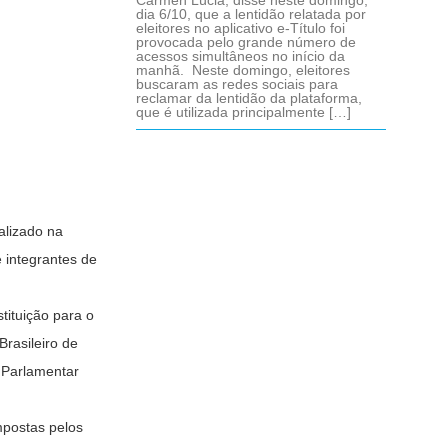
Cármen Lúcia, disse neste domingo,
dia 6/10, que a lentidão relatada por
eleitores no aplicativo e-Título foi
provocada pelo grande número de
acessos simultâneos no início da
manhã. Neste domingo, eleitores
buscaram as redes sociais para
reclamar da lentidão da plataforma,
que é utilizada principalmente […]
ealizado na
 integrantes de
tituição para o
Brasileiro de
 Parlamentar
mpostas pelos