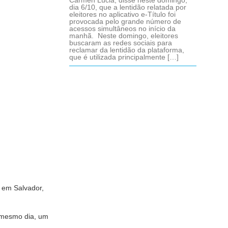
Cármen Lúcia, disse neste domingo,
dia 6/10, que a lentidão relatada por
eleitores no aplicativo e-Título foi
provocada pelo grande número de
acessos simultâneos no início da
manhã. Neste domingo, eleitores
buscaram as redes sociais para
reclamar da lentidão da plataforma,
que é utilizada principalmente […]
 em Salvador,
o mesmo dia, um