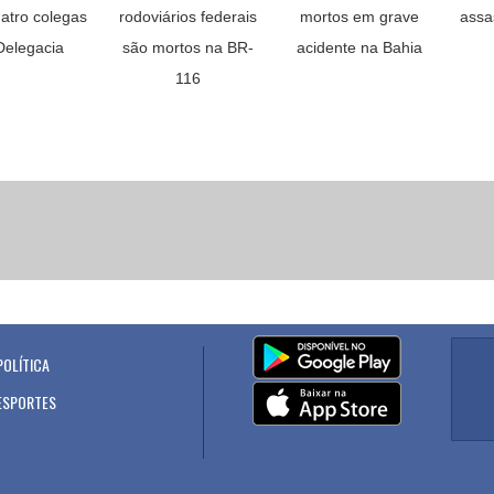
atro colegas
rodoviários federais
mortos em grave
assa
elegacia
são mortos na BR-
acidente na Bahia
116
POLÍTICA
.
ESPORTES