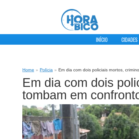
INÍCIO
CIDADES
Home
»
Polícia
»
Em dia com dois policiais mortos, crim
Em dia com dois poli
tombam em confront