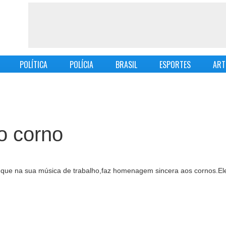
POLÍTICA
POLÍCIA
BRASIL
ESPORTES
ART
o corno
ue na sua música de trabalho,faz homenagem sincera aos cornos.Ele