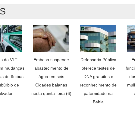
AS
s do VLT
Embasa suspende
Defensoria Pública
E
am mudanças
abastecimento de
oferece testes de
func
as de ônibus
água em seis
DNA gratuitos e
do
ubúrbio de
Cidades baianas
reconhecimento de
mul
lvador
nesta quinta-feira (6)
paternidade na
Bahia