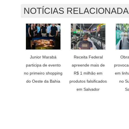
NOTÍCIAS RELACIONAD
Junior Marabá
Receita Federal
Obra
participa de evento
apreende mais de
provoc
no primeiro shopping
R$ 1 milhão em
em linh
do Oeste da Bahia
produtos falsificados
no S
em Salvador
Sa