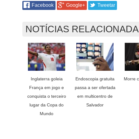
Facebook
Google+
Tweetar
NOTÍCIAS RELACIONAD
Inglaterra goleia
Endoscopia gratuita
Morre c
França em jogo e
passa a ser ofertada
conquista o terceiro
em multicentro de
lugar da Copa do
Salvador
Mundo