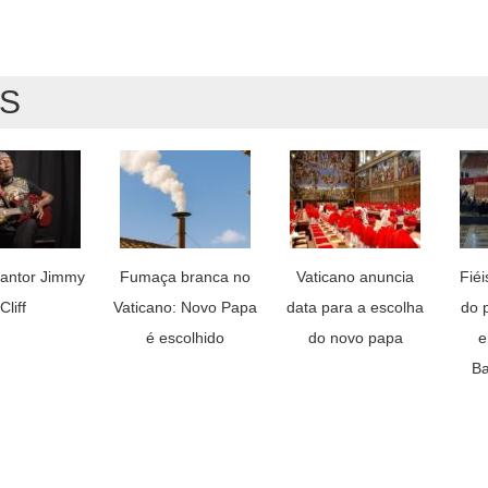
AS
antor Jimmy
Fumaça branca no
Vaticano anuncia
Fié
Cliff
Vaticano: Novo Papa
data para a escolha
do 
é escolhido
do novo papa
e
Ba