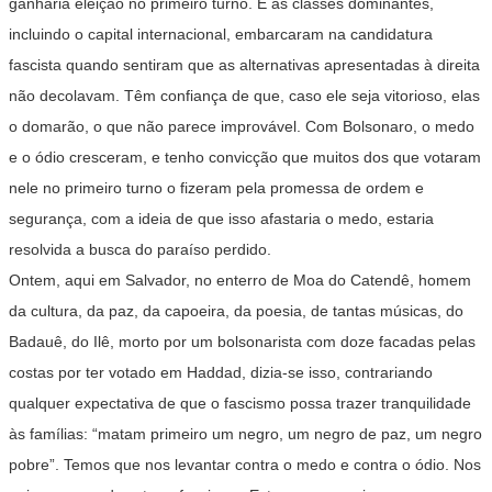
ganharia eleição no primeiro turno. E as classes dominantes,
incluindo o capital internacional, embarcaram na candidatura
fascista quando sentiram que as alternativas apresentadas à direita
não decolavam. Têm confiança de que, caso ele seja vitorioso, elas
o domarão, o que não parece improvável. Com Bolsonaro, o medo
e o ódio cresceram, e tenho convicção que muitos dos que votaram
nele no primeiro turno o fizeram pela promessa de ordem e
segurança, com a ideia de que isso afastaria o medo, estaria
resolvida a busca do paraíso perdido.
Ontem, aqui em Salvador, no enterro de Moa do Catendê, homem
da cultura, da paz, da capoeira, da poesia, de tantas músicas, do
Badauê, do Ilê, morto por um bolsonarista com doze facadas pelas
costas por ter votado em Haddad, dizia-se isso, contrariando
qualquer expectativa de que o fascismo possa trazer tranquilidade
às famílias: “matam primeiro um negro, um negro de paz, um negro
pobre”. Temos que nos levantar contra o medo e contra o ódio. Nos