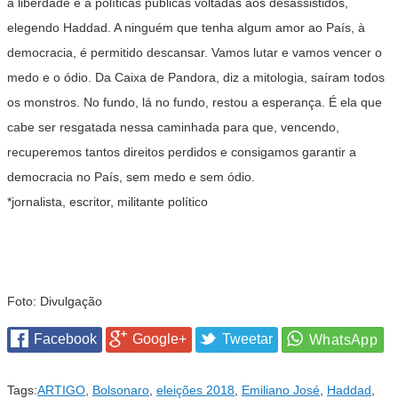
à liberdade e a políticas públicas voltadas aos desassistidos,
elegendo Haddad. A ninguém que tenha algum amor ao País, à
democracia, é permitido descansar. Vamos lutar e vamos vencer o
medo e o ódio. Da Caixa de Pandora, diz a mitologia, saíram todos
os monstros. No fundo, lá no fundo, restou a esperança. É ela que
cabe ser resgatada nessa caminhada para que, vencendo,
recuperemos tantos direitos perdidos e consigamos garantir a
democracia no País, sem medo e sem ódio.
*jornalista, escritor, militante político
Foto: Divulgação
Facebook
Google+
Tweetar
Tags:
ARTIGO
,
Bolsonaro
,
eleições 2018
,
Emiliano José
,
Haddad
,