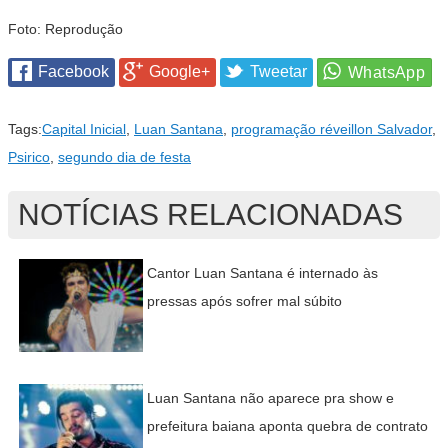
Foto: Reprodução
Facebook
Google+
Tweetar
Tags:
Capital Inicial
,
Luan Santana
,
programação réveillon Salvador
,
Psirico
,
segundo dia de festa
NOTÍCIAS RELACIONADAS
Cantor Luan Santana é internado às
pressas após sofrer mal súbito
Luan Santana não aparece pra show e
prefeitura baiana aponta quebra de contrato