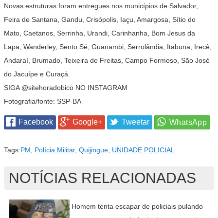
Novas estruturas foram entregues nos municípios de Salvador,
Feira de Santana, Gandu, Crisópolis, Iaçu, Amargosa, Sítio do
Mato, Caetanos, Serrinha, Urandi, Carinhanha, Bom Jesus da
Lapa, Wanderley, Sento Sé, Guanambi, Serrolândia, Itabuna, Irecê,
Andaraí, Brumado, Teixeira de Freitas, Campo Formoso, São José
do Jacuípe e Curaçá.
SIGA @sitehoradobico NO INSTAGRAM
Fotografia/fonte: SSP-BA
Facebook
Google+
Tweetar
Tags:
PM
,
Polícia Militar
,
Quijingue
,
UNIDADE POLICIAL
NOTÍCIAS RELACIONADAS
Homem tenta escapar de policiais pulando