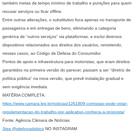
também metas de tempo mínimo de trabalho e punições para quem
recusar serviços ou ficar offline.
Entre outras alterações, o substitutivo foca apenas no transporte de
passageiros e em entregas de bens, eliminando a categoria
genérica de “outros serviços” via plataformas; e exclui diversos
dispositivos relacionados aos direitos dos usuários, remetendo,
nesses casos, ao Código de Defesa do Consumidor.
Pontos de apoio e infraestrutura para motoristas, que eram direitos
garantidos na primeira versão do parecer, passam a ser “diretriz de
política pública” na nova versão, que prevê instalação gradual e
sem exigência imediata.
MATÉRIA COMPLETA:
https://www.camara.leg.br/noticias/1261809-comissao-pode-votar-
regulamentacao-do-trabalho-por-aplicativo-conheca-a-proposta/
Fonte: Agência Câmara de Notícias
Siga
@sitehoradobico
NO INSTAGRAM