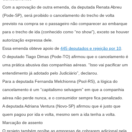
Com a aprovação de outra emenda, da deputada Renata Abreu
(Pode-SP), será proibido o cancelamento do trecho de volta
previsto na compra se o passageiro não comparecer ao embarque
para o trecho de ida (conhecido como “no show”), exceto se houver
autorização expressa dele.
Essa emenda obteve apoio de
445 deputados e rejeição por 10
.
O deputado Tiago Dimas (Pode-TO) afirmou que o cancelamento é
uma prática abusiva das companhias aéreas. “Isso vai pacificar um
entendimento já adotado pelo Judiciário”, declarou.
Para a deputada Fernanda Melchionna (Psol-RS), a lógica do
cancelamento é um “capitalismo selvagem” em que a companhia
aérea não perde nunca, e o consumidor sempre fica penalizado.
A deputada Adriana Ventura (Novo-SP) afirmou que é justo que
quem pagou por ida e volta, mesmo sem a ida tenha a volta.
Marcação de assento
O projeto também proíbe as empresas de cobrarem adicional pela