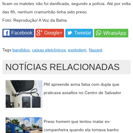
ficam os malotes não foi danificada, segundo a polícia. Até por volta
das 8h, nenhum cramunhão tinha sido preso.
Foto: Reprodução/ A Voz da Bahia
Facebook
Google+
Tweetar
Tags:
bandidos
,
caixas eletrônicos
,
explodem
,
Nazaré
NOTÍCIAS RELACIONADAS
PM apreende arma falsa com dupla que
praticava assaltos no Centro de Salvador
Preso homem que tentou matar ex-
companheira quando ela tomava banho