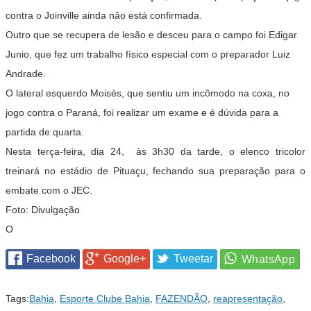
contra o Joinville ainda não está confirmada.
Outro que se recupera de lesão e desceu para o campo foi Edigar
Junio, que fez um trabalho físico especial com o preparador Luiz
Andrade.
O lateral esquerdo Moisés, que sentiu um incômodo na coxa, no
jogo contra o Paraná, foi realizar um exame e é dúvida para a
partida de quarta.
Nesta terça-feira, dia 24, às 3h30 da tarde, o elenco tricolor
treinará no estádio de Pituaçu, fechando sua preparação para o
embate com o JEC.
Foto: Divulgação
O
Facebook
Google+
Tweetar
Tags:
Bahia
,
Esporte Clube Bahia
,
FAZENDÃO
,
reapresentação
,