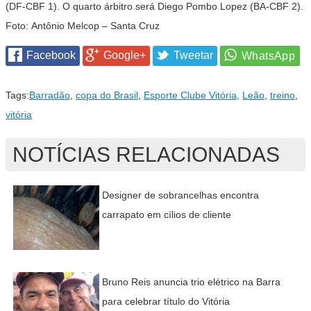
(DF-CBF 1). O quarto árbitro será Diego Pombo Lopez (BA-CBF 2).
Foto: Antônio Melcop – Santa Cruz
Facebook
Google+
Tweetar
Tags:
Barradão
,
copa do Brasil
,
Esporte Clube Vitória
,
Leão
,
treino
,
vitória
NOTÍCIAS RELACIONADAS
Designer de sobrancelhas encontra
carrapato em cílios de cliente
Bruno Reis anuncia trio elétrico na Barra
para celebrar título do Vitória