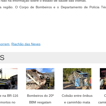
 Não há informação sobre o estado de saúde das vítimas.
o na região. O Corpo de Bombeiros e o Departamento de Polícia Té
morrem
,
Riachão das Neves
AS
e na BR-116
Bombeiros do 20º
Colisão entre ônibus
C
 mortos no
BBM resgatam
e caminhão mata
cami