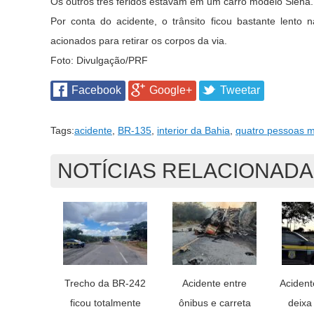
Os outros três feridos estavam em um carro modelo Siena.
Por conta do acidente, o trânsito ficou bastante lent
acionados para retirar os corpos da via.
Foto: Divulgação/PRF
Facebook
Google+
Tweetar
Tags:
acidente
,
BR-135
,
interior da Bahia
,
quatro pessoas 
NOTÍCIAS RELACIONAD
Trecho da BR-242
Acidente entre
Acident
ficou totalmente
ônibus e carreta
deixa