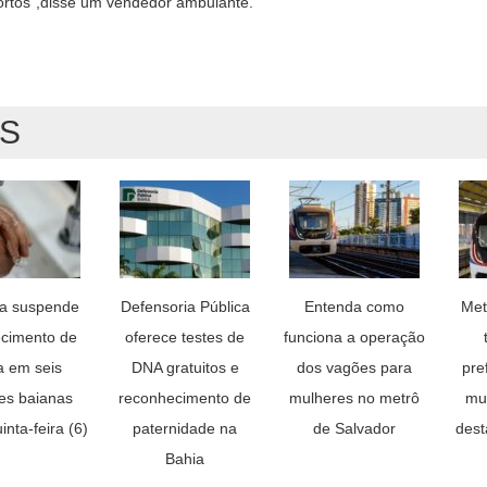
ortos”,disse um vendedor ambulante.
AS
a suspende
Defensoria Pública
Entenda como
Met
cimento de
oferece testes de
funciona a operação
 em seis
DNA gratuitos e
dos vagões para
pre
es baianas
reconhecimento de
mulheres no metrô
mul
inta-feira (6)
paternidade na
de Salvador
dest
Bahia