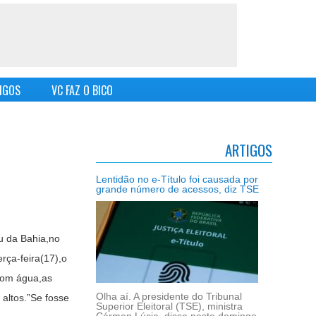
IGOS
VC FAZ O BICO
ARTIGOS
Lentidão no e-Título foi causada por
grande número de acessos, diz TSE
u da Bahia,no
rça-feira(17),o
 com água,as
Olha aí. A presidente do Tribunal
altos.”Se fosse
Superior Eleitoral (TSE), ministra