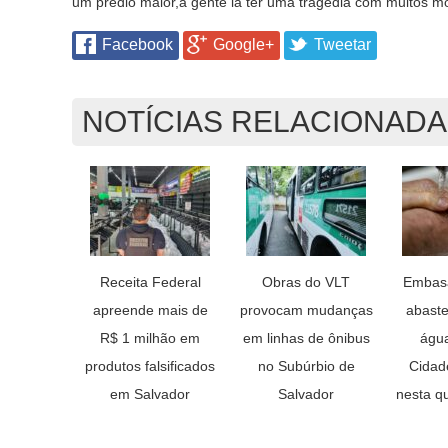
um prédio maior,a gente ia ter uma tragédia com muitos m
Facebook
Google+
Tweetar
NOTÍCIAS RELACIONAD
Receita Federal
Obras do VLT
Embas
apreende mais de
provocam mudanças
abaste
R$ 1 milhão em
em linhas de ônibus
água
produtos falsificados
no Subúrbio de
Cidad
em Salvador
Salvador
nesta qu