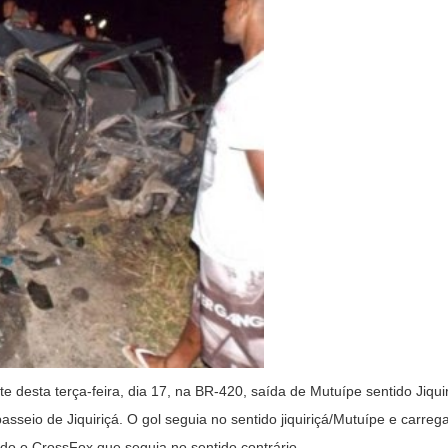
 desta terça-feira, dia 17, na BR-420, saída de Mutuípe sentido Jiqui
asseio de Jiquiriçá. O gol seguia no sentido jiquiriçá/Mutuípe e carre
ndo o CrossFox que seguia no sentido contrário.