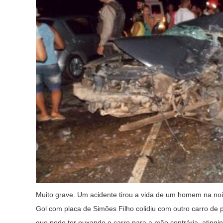
Muito grave. Um acidente tirou a vida de um homem na noite
Gol com placa de Simões Filho colidiu com outro carro de p
que pode ter puxando o carro para a mão contrária, atingi