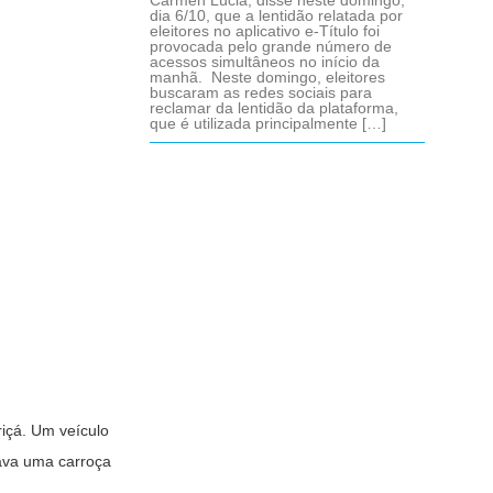
Cármen Lúcia, disse neste domingo,
dia 6/10, que a lentidão relatada por
eleitores no aplicativo e-Título foi
provocada pelo grande número de
acessos simultâneos no início da
manhã. Neste domingo, eleitores
buscaram as redes sociais para
reclamar da lentidão da plataforma,
que é utilizada principalmente […]
riçá. Um veículo
gava uma carroça