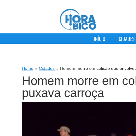
INÍCIO
CIDADES
Home
»
Cidades
»
Homem morre em colisão que envolveu
Homem morre em coli
puxava carroça