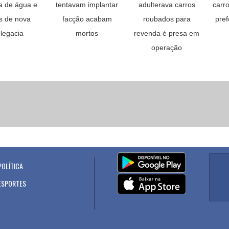
a de água e
tentavam implantar
adulterava carros
carro
s de nova
facção acabam
roubados para
pref
legacia
mortos
revenda é presa em
operação
POLÍTICA
.
ESPORTES