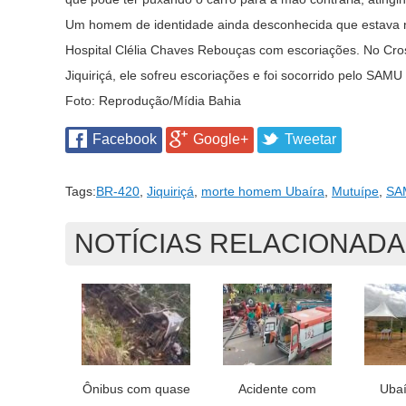
Um homem de identidade ainda desconhecida que estava no 
Hospital Clélia Chaves Rebouças com escoriações. No Cros
Jiquiriçá, ele sofreu escoriações e foi socorrido pelo SAMU
Foto: Reprodução/Mídia Bahia
Facebook
Google+
Tweetar
Tags:
BR-420
,
Jiquiriçá
,
morte homem Ubaíra
,
Mutuípe
,
SA
NOTÍCIAS RELACIONAD
Ônibus com quase
Acidente com
Ubaí