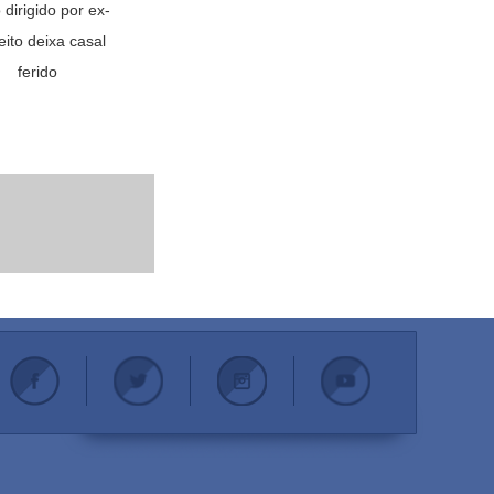
 dirigido por ex-
eito deixa casal
ferido
.
.
.
.
.
.