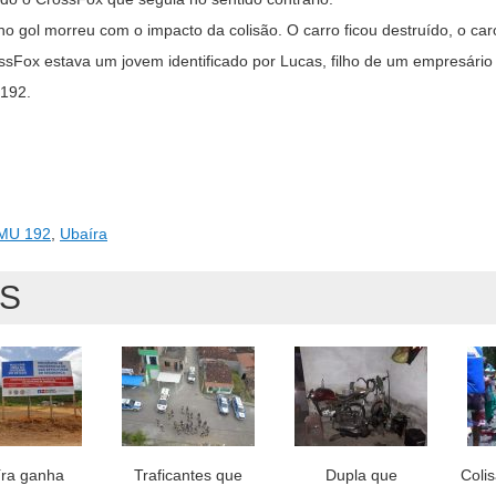
gol morreu com o impacto da colisão. O carro ficou destruído, o caro
sFox estava um jovem identificado por Lucas, filho de um empresário
 192.
MU 192
,
Ubaíra
AS
ra ganha
Traficantes que
Dupla que
Coli