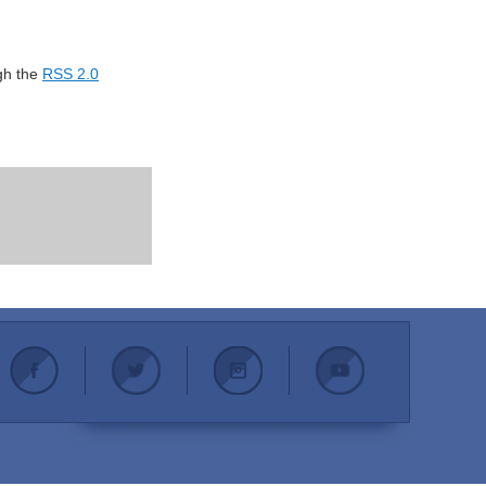
ugh the
RSS 2.0
.
.
.
.
.
.