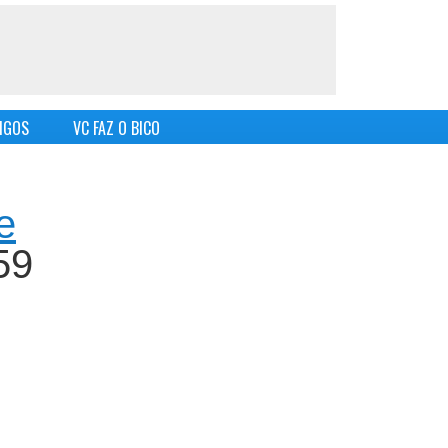
IGOS
VC FAZ O BICO
e
59