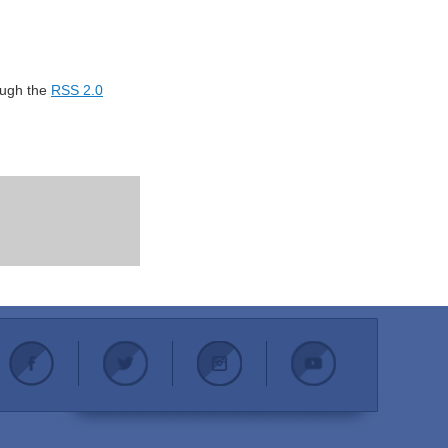
rough the
RSS 2.0
.
.
.
.
.
.