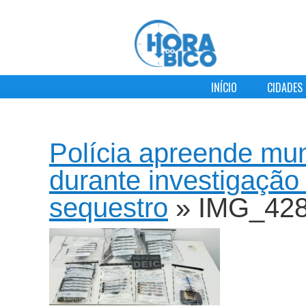
INÍCIO
CIDADES
Polícia apreende mun
durante investigação
sequestro
» IMG_42