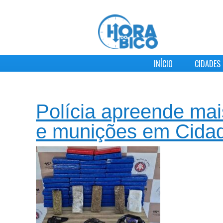
INÍCIO
CIDADES
Polícia apreende mai
e munições em Cida