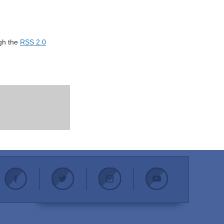
ugh the
RSS 2.0
.
.
.
.
.
.