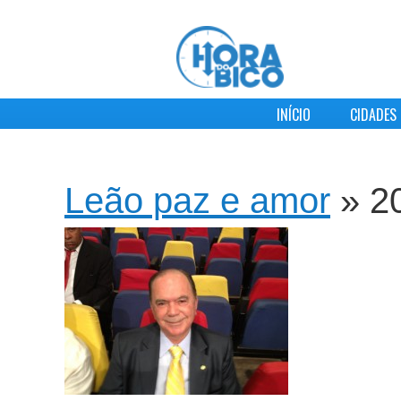
INÍCIO
CIDADES
Leão paz e amor
» 2