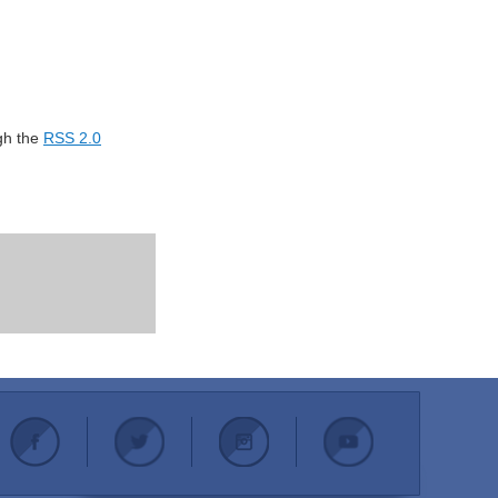
ugh the
RSS 2.0
.
.
.
.
.
.