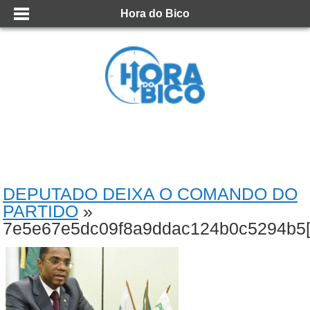
Hora do Bico
DEPUTADO DEIXA O COMANDO DO
PARTIDO
»
7e5e67e5dc09f8a9ddac124b0c5294b5[