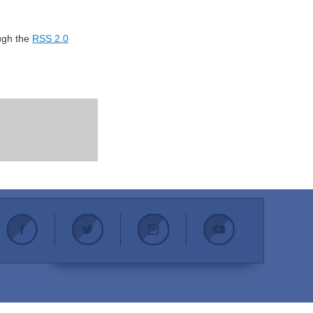
ough the
RSS 2.0
.
.
.
.
.
.