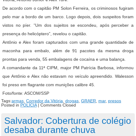
De acordo com o capitão PM Solon Ferreira, os criminosos fugiram
pelo mar a bordo de um barco. Logo depois, dois suspeitos foram
vistos no píer. “Um dos sujeitos se escondeu, após perceber a
presença do helicóptero”, revelou o capitão.
Antônio e Alex foram capturados com uma grande quantidade de
maconha para embalo, além de 91 pacotes da mesma droga
prontas para venda, 55 embalagens de cocaína e uma balança.
A comandante da 11ª CIPM, major PM Patrícia Barbosa, informou
que Antônio e Alex não estavam no veículo apreendido. Walesson
foi preso em flagrante com munições calibre 45.
Foto/fonte: ASCOM/SSP
Tags:
armas
,
Corredor da Vitória
,
drogas
,
GRAER
,
mar
,
presos
Posted in
POLÍCIA
|
Comments Closed
Salvador: Cobertura de colégio
desaba durante chuva