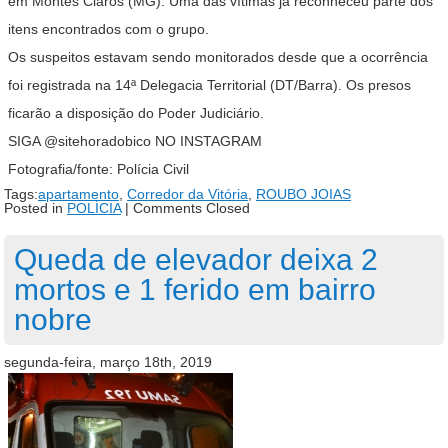
em Montes Claros (MG). Uma das vítimas já reconheceu parte dos
itens encontrados com o grupo.
Os suspeitos estavam sendo monitorados desde que a ocorrência
foi registrada na 14ª Delegacia Territorial (DT/Barra). Os presos
ficarão a disposição do Poder Judiciário.
SIGA @sitehoradobico NO INSTAGRAM
Fotografia/fonte: Polícia Civil
Tags:
apartamento
,
Corredor da Vitória
,
ROUBO JOIAS
Posted in
POLÍCIA
|
Comments Closed
Queda de elevador deixa 2
mortos e 1 ferido em bairro
nobre
segunda-feira, março 18th, 2019