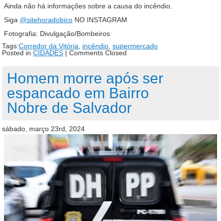
Ainda não há informações sobre a causa do incêndio.
Siga
@sitehoradobico
NO INSTAGRAM
Fotografia: Divulgação/Bombeiros
Tags:
Corredor da Vitória
,
incêndio
,
supermercado
Posted in
CIDADES
|
Comments Closed
Homem morre após ser
espancado em Bairro
Nobre de Salvador
sábado, março 23rd, 2024